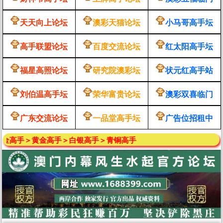
天天向上论坛
澳彩天猫论坛
小马哥高手坛
高手联盟论坛
百度交流论坛
红太阳高手坛
福星高照论坛
研究院澳彩坛
状元红高手站
刘伯温高手坛
荣华富贵论坛
澳彩双喜临门
广东交流论坛
一品堂高手坛
广告位招租中
高手＞白银高手＞青铜高手