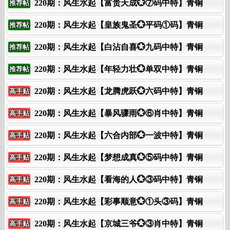
220期：风生水起【富贵天成💮⑦码中特】青铜
推荐帖
220期：风生水起【皇族鬼圣💮平码①码】青铜
推荐帖
220期：风生水起【白沾自喜💮九码中特】青铜
推荐帖
220期：风生水起【年轻力壮💮单双中特】青铜
推荐帖
220期：风生水起【龙腾虎跃💮六码中特】青铜
高手贴
220期：风生水起【暴风骤雨💮⑥肖中特】青铜
高手贴
220期：风生水起【六合内部💮一波中特】青铜
高手贴
220期：风生水起【梦想成真💮⑤码中特】青铜
高手贴
220期：风生水起【看海的人💮③码中特】青铜
高手贴
220期：风生水起【彩事顺意💮①头③码】青铜
高手贴
220期：风生水起【京城三爷💮③肖中特】青铜
高手贴