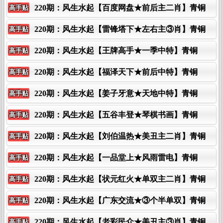
220期：风生水起【百度网盘★前后主二肖】青铜
高手贴
220期：风生水起【雷锋塔下★左右主③肖】青铜
高手贴
220期：风生水起【王牌高手★一季中特】青铜
高手贴
220期：风生水起【福泽天下★前后中特】青铜
高手贴
220期：风生水起【姜子牙意★天地中特】青铜
高手贴
220期：风生水起【五谷丰登★琴棋书画】青铜
高手贴
220期：风生水起【刘伯温热★美丑主二肖】青铜
高手贴
220期：风生水起【一品堂上★风雨雷电】青铜
高手贴
220期：风生水起【状元红火★单双主二肖】青铜
高手贴
220期：风生水起【广东交流★③个半单双】青铜
高手贴
220期：风生水起【老彩民众★美丑主③肖】青铜
高手贴