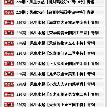
220期：风生水起【博财码经💮13码中特】青铜
高手贴
220期：风生水起【致富财福💮半波中特】青铜
高手贴
220期：风生水起【满堂红火★前后主③肖】青铜
高手贴
220期：风生水起【荣华富贵★阴阳主三肖】青铜
高手贴
220期：风生水起【天猫购物★左右中特】青铜
高手贴
220期：风生水起【双喜临门★二季中特】青铜
高手贴
220期：风生水起【正大买卖★阴阳主②肖】青铜
高手贴
220期：风生水起【兄弟联盟★美丑中特】青铜
高手贴
220期：风生水起【小龙人人★肉菜草肖】青铜
高手贴
220期：风生水起【百老汇集★男女主二肖】青铜
高手贴
220期：风生水起【天天向上★三国中特】青铜
高手贴