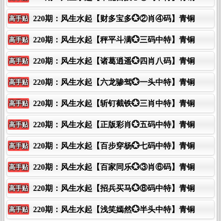
220期：风生水起【财多宝多💮②肖④码】青铜
高手贴
220期：风生水起【秤平斗满💮三码中特】青铜
高手贴
220期：风生水起【诸葛逍遥💮四肖八码】青铜
高手贴
220期：风生水起【六龙骖驾💮一头中特】青铜
高手贴
220期：风生水起【斩钉截铁💮三肖中特】青铜
高手贴
220期：风生水起【正版彩肖💮五码中特】青铜
高手贴
220期：风生水起【百步穿杨💮七码中特】青铜
高手贴
220期：风生水起【百家同乐💮③肖⑥码】青铜
高手贴
220期：风生水起【招兵买马💮⑧码中特】青铜
高手贴
220期：风生水起【浅笑嫣然💮半头中特】青铜
高手贴