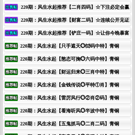
220期：风生水起推荐【二肖四码】☆下注必定会赢
￥
出售帖
220期：风生水起推荐【财富二码】☆连续公开见证
￥
出售帖
220期：风生水起推荐【铲庄一码】☆让你今晚暴富
￥
出售帖
220期：风生水起【只手遮天💮⑿码中特】青铜
推荐帖
220期：风生水起【憨态可掬💮六码中特】青铜
推荐帖
220期：风生水起【财运归来💮三肖中特】青铜
推荐帖
220期：风生水起【金钱传说💮平特①肖】青铜
推荐帖
220期：风生水起【雷厉风行💮②肖②码】青铜
推荐帖
220期：风生水起【看海听风💮半波中特】青铜
推荐帖
220期：风生水起【五鬼抓马💮二肖二码】青铜
推荐帖